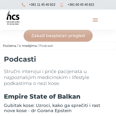
+381 11 45 40 822
+381 60 45 40 822
Zakaži besplatan pregled
Početna
/
U medijima
/ Podcasti
Podcasti
Stručni intervjui i priče pacijenata u
najpoznatijim medicinskim i lifestyle
podkastima o nezi kose.
Empire State of Balkan
Gubitak kose: Uzroci, kako ga sprečiti i rast
nove kose - dr Gorana Epstein