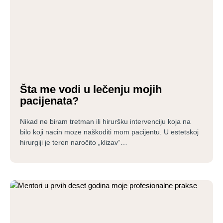
Šta me vodi u lečenju mojih
pacijenata?
Nikad ne biram tretman ili hiruršku intervenciju koja na
bilo koji nacin moze naškoditi mom pacijentu. U estetskoj
hirurgiji je teren naročito „klizav“…