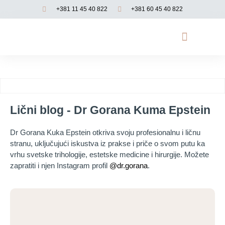
+381 11 45 40 822
+381 60 45 40 822
Opadanje kose
Genetsko testiranje
Funkcionalna medicina
Lični blog - Dr Gorana Kuma Epstein
Dr Gorana Kuka Epstein otkriva svoju profesionalnu i ličnu
stranu, uključujući iskustva iz prakse i priče o svom putu ka
vrhu svetske trihologije, estetske medicine i hirurgije. Možete
zapratiti i njen Instagram profil
@dr.gorana
.