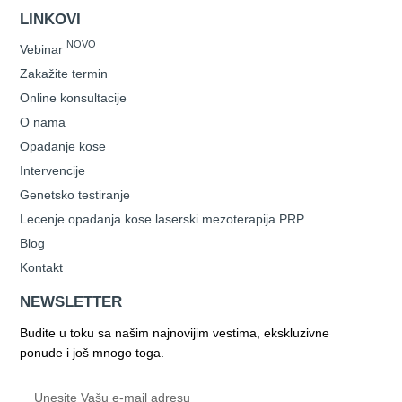
LINKOVI
NOVO
Vebinar
Zakažite termin
Online konsultacije
O nama
Opadanje kose
Intervencije
Genetsko testiranje
Lecenje opadanja kose laserski mezoterapija PRP
Blog
Kontakt
NEWSLETTER
Budite u toku sa našim najnovijim vestima, ekskluzivne
ponude i još mnogo toga.