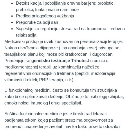
Detoksikacija i poboljšanje crevne barijere: probiotici,
prebiotici, funkcionalne namirnice
Predlog prilagođenog vežbanja
Preporuke za bolji san
Sugestije za regulaciju stresa, rad na traumama i redovna
relaksacija
Medicinski pristup je uvek zasnovan na personalizaciji terapije.
Nakon utvrđivanja dijagnoze (tipa opadanja kose) pristupa se
terapijskom planu koji može biti kratkoročan ili dugoročan.
Primenjuje se
genetsko testiranje Trihotest
u odluci o
medikamentoznoj terapiji uz kombinaciju najčešće
regenerativnih ordinacijskih tretmana (peptidi, mezoterapija
vitaminski kokteli, PRP terapija, i dr.)
U funkcionalnoj medicini, često se konsultuje tim stručnjaka
kako bi se optimizovalo lečenje. Obično je to psiholog/psihijatar,
endokrinolog, imunolog i drugi specijalisti.
Suština funkcionalne medicine jeste timski rad lekara i
pacijenata tokom kojeg pacijent preuzima odgovornost za
promenu i unapređenje životnih navika kako bi se to odrazilo i