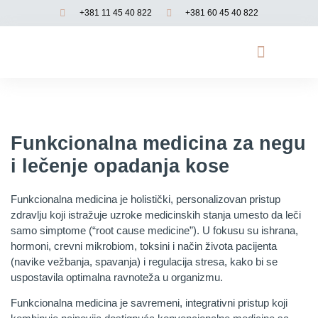
+381 11 45 40 822
+381 60 45 40 822
Opadanje kose
Genetsko testiranje
Funkcionalna medicina
Funkcionalna medicina za negu
i lečenje opadanja kose
Funkcionalna medicina je holistički, personalizovan pristup
zdravlju koji istražuje uzroke medicinskih stanja umesto da leči
samo simptome (“root cause medicine”). U fokusu su ishrana,
hormoni, crevni mikrobiom, toksini i način života pacijenta
(navike vežbanja, spavanja) i regulacija stresa, kako bi se
uspostavila optimalna ravnoteža u organizmu.
Funkcionalna medicina je savremeni, integrativni pristup koji