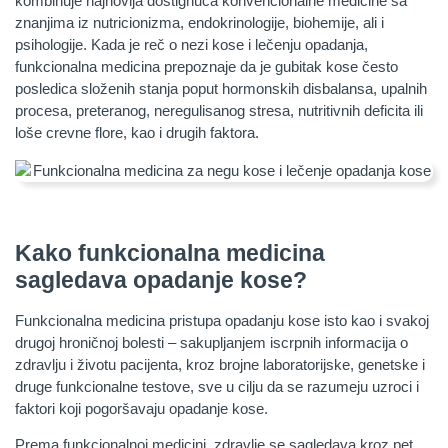
kombinuje najnovija dostignuća konvencionalne medicine sa
znanjima iz nutricionizma, endokrinologije, biohemije, ali i
psihologije. Kada je reč o nezi kose i lečenju opadanja,
funkcionalna medicina prepoznaje da je gubitak kose često
posledica složenih stanja poput hormonskih disbalansa, upalnih
procesa, preteranog, neregulisanog stresa, nutritivnih deficita ili
loše crevne flore, kao i drugih faktora.
Kako funkcionalna medicina
sagledava opadanje kose?
Funkcionalna medicina pristupa opadanju kose isto kao i svakoj
drugoj hroničnoj bolesti – sakupljanjem iscrpnih informacija o
zdravlju i životu pacijenta, kroz brojne laboratorijske, genetske i
druge funkcionalne testove, sve u cilju da se razumeju uzroci i
faktori koji pogoršavaju opadanje kose.
Prema funkcionalnoj medicini, zdravlje se sagledava kroz pet