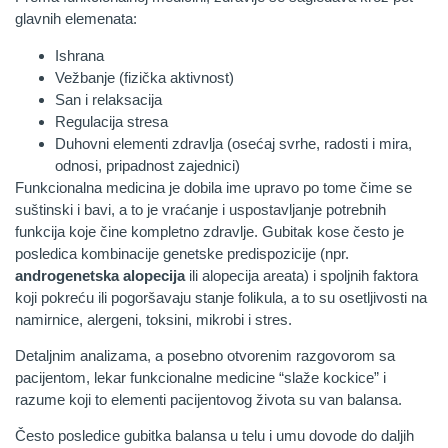
glavnih elemenata:
Ishrana
Vežbanje (fizička aktivnost)
San i relaksacija
Regulacija stresa
Duhovni elementi zdravlja (osećaj svrhe, radosti i mira,
odnosi, pripadnost zajednici)
Funkcionalna medicina je dobila ime upravo po tome čime se
suštinski i bavi, a to je vraćanje i uspostavljanje potrebnih
funkcija koje čine kompletno zdravlje. Gubitak kose često je
posledica kombinacije genetske predispozicije (npr.
androgenetska alopecija
ili alopecija areata) i spoljnih faktora
koji pokreću ili pogoršavaju stanje folikula, a to su osetljivosti na
namirnice, alergeni, toksini, mikrobi i stres.
Detaljnim analizama, a posebno otvorenim razgovorom sa
pacijentom, lekar funkcionalne medicine “slaže kockice” i
razume koji to elementi pacijentovog života su van balansa.
Često posledice gubitka balansa u telu i umu dovode do daljih