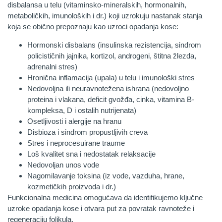
disbalansa u telu (vitaminsko-mineralskih, hormonalnih,
metaboličkih, imunoloških i dr.) koji uzrokuju nastanak stanja
koja se obično prepoznaju kao uzroci opadanja kose:
Hormonski disbalans (insulinska rezistencija, sindrom
policističnih jajnika, kortizol, androgeni, štitna žlezda,
adrenalni stres)
Hronična inflamacija (upala) u telu i imunološki stres
Nedovoljna ili neuravnotežena ishrana (nedovoljno
proteina i vlakana, deficit gvožđa, cinka, vitamina B-
kompleksa, D i ostalih nutrijenata)
Osetljivosti i alergije na hranu
Disbioza i sindrom propustljivih creva
Stres i neprocesuirane traume
Loš kvalitet sna i nedostatak relaksacije
Nedovoljan unos vode
Nagomilavanje toksina (iz vode, vazduha, hrane,
kozmetičkih proizvoda i dr.)
Funkcionalna medicina omogućava da identifikujemo ključne
uzroke opadanja kose i otvara put za povratak ravnoteže i
regeneraciju folikula.