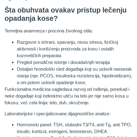
Šta obuhvata ovakav pristup lečenju
opadanja kose?
Temeljna anamneza i procena životnog stila:
Razgovor o ishrani, spavanju, nivou stresa, fizičkoj
aktivnosti i korišćenju proizvoda za kosu i ostalih
kozmetičkih preparata
Pregled porodične istorije i dosadašnjih terapija
Detaljan hronološki sled događaja koji su uslovili nastanak
stanja (npr. PCOS, insulinska rezistencija, hipotiroidizam),
a oni potom uslovili opadanje kose.
Funkcionalna medicina sagledava razvoj od rođenja, ponekad i
neke događaje koji indirektno utiču na telo jer nije samo kosa u
fokusu, već cela linija: telo, duh, okruženje.
Laboratorijske i specijalizovane dijagnostičke analize:
Hormonski panel: TSH, slobodni T3/T4, anti-Tg, anti TPO,
insulin, kortizol, estrogeni, testosteron, DHEA