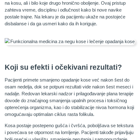
na kosu, ali i bilo koje drugo hronično oboljenje. Ovaj pristup
zahteva vreme, disciplinu i odlučnost kako bi nove navike
postale trajne. Na lekaru je da pacijentu ukaže na postojeće
disbalanse i da ga usmeri kako da ih koriguje.
Koji su efekti i očekivani rezultati?
Pacijenti primete smanjeno opadanje kose već nakon šest do
osam nedelja, dok se potpuni rezultati vide nakon šest meseci i
nadalje. Redovan lekarski nadzor i prilagođavanje plana terapije
dovode do značajnog smanjenja upalnih procesa i toksičnog
opterećenja organizma, kao i do stabilizacije nivoa hormona koji
omogućavaju optimalan ciklus rasta folikula.
Kosa postaje postepeno gušća i čvršća, poboljšava se tekstura
i povećava se otpornost na lomljenje. Pacijenti takođe prijavljuju
bolji osećaj u vlasištu, smanjenje perutanja i samopouzdanje