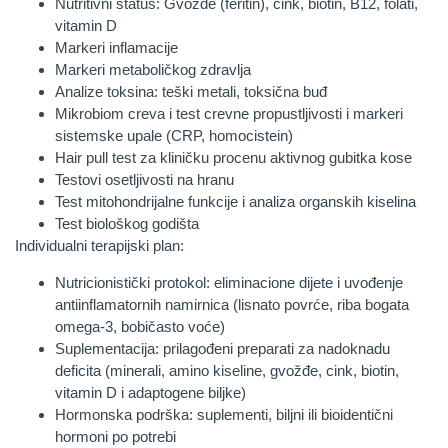
Nutritivni status: Gvožđe (feritin), cink, biotin, B12, folati,
vitamin D
Markeri inflamacije
Markeri metaboličkog zdravlja
Analize toksina: teški metali, toksična buđ
Mikrobiom creva i test crevne propustljivosti i markeri
sistemske upale (CRP, homocistein)
Hair pull test za kliničku procenu aktivnog gubitka kose
Testovi osetljivosti na hranu
Test mitohondrijalne funkcije i analiza organskih kiselina
Test biološkog godišta
Individualni terapijski plan:
Nutricionistički protokol: eliminacione dijete i uvođenje
antiinflamatornih namirnica (lisnato povrće, riba bogata
omega-3, bobičasto voće)
Suplementacija: prilagođeni preparati za nadoknadu
deficita (minerali, amino kiseline, gvožđe, cink, biotin,
vitamin D i adaptogene biljke)
Hormonska podrška: suplementi, biljni ili bioidentični
hormoni po potrebi