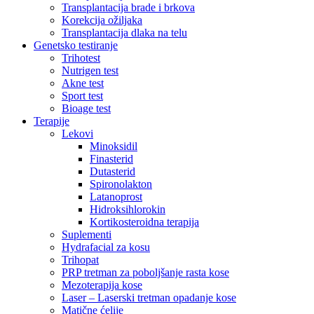
Transplantacija brade i brkova
Korekcija ožiljaka
Transplantacija dlaka na telu
Genetsko testiranje
Trihotest
Nutrigen test
Akne test
Sport test
Bioage test
Terapije
Lekovi
Minoksidil
Finasterid
Dutasterid
Spironolakton
Latanoprost
Hidroksihlorokin
Kortikosteroidna terapija
Suplementi
Hydrafacial za kosu
Trihopat
PRP tretman za poboljšanje rasta kose
Mezoterapija kose
Laser – Laserski tretman opadanje kose
Matične ćelije