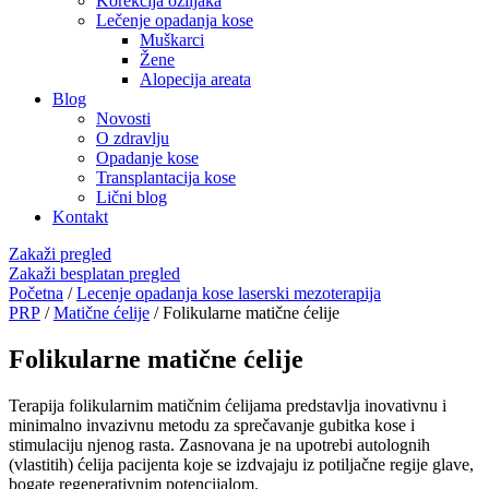
Korekcija oziljaka
Lečenje opadanja kose
Muškarci
Žene
Alopecija areata
Blog
Novosti
O zdravlju
Opadanje kose
Transplantacija kose
Lični blog
Kontakt
Zakaži pregled
Zakaži besplatan pregled
Početna
/
Lecenje opadanja kose laserski mezoterapija
PRP
/
Matične ćelije
/ Folikularne matične ćelije
Folikularne matične ćelije
Terapija folikularnim matičnim ćelijama predstavlja inovativnu i
minimalno invazivnu metodu za sprečavanje gubitka kose i
stimulaciju njenog rasta. Zasnovana je na upotrebi autolognih
(vlastitih) ćelija pacijenta koje se izdvajaju iz potiljačne regije glave,
bogate regenerativnim potencijalom.