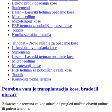
Lekovi protiv opadanja kose
Suplementi
Laser – Laserski tretman opadanje kose
Microneedling
Mezoterapija kose
PRP tretman za poboljšanje rasta kose
Toppik
Kortikosteroidna terapija
Trihopat – Novo rešenje za opadanje kose
Lekovi protiv opadanja kose
Suplementi
Laser – Laserski tretman opadanje kose
Microneedling
Mezoterapija kose
PRP tretman za poboljšanje rasta kose
Toppik
Kortikosteroidna terapija
Potrebna vam je transplantacija kose, brade ili
obrva?
Zakazivanje termina za konsultacije i pregled možete obaviti online
ili putem telefona.