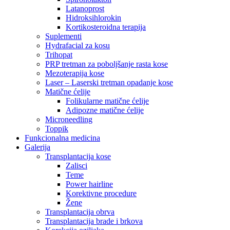
Latanoprost
Hidroksihlorokin
Kortikosteroidna terapija
Suplementi
Hydrafacial za kosu
Trihopat
PRP tretman za poboljšanje rasta kose
Mezoterapija kose
Laser – Laserski tretman opadanje kose
Matične ćelije
Folikularne matične ćelije
Adipozne matične ćelije
Microneedling
Toppik
Funkcionalna medicina
Galerija
Transplantacija kose
Zalisci
Teme
Power hairline
Korektivne procedure
Žene
Transplantacija obrva
Transplantacija brade i brkova