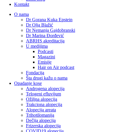
Kontakt
O nama
Dr Gorana Kuka Epstein
Dr Olja Blažić
Dr Nemanja Gajdobranski
Dr Marina Đorđević
ABRHS akreditacija
U medijima
Podcasti
Magazini
Emisije
Hair on Air podcast
Fondacija
Šta drugi kažu o nama
Opadanje kose
Androgena alopecija
Telogeni efluvijum
Ožiljna alopecija
Trakciona alopecija
Alopecija areata
Trihotilomanija
Dečija alopecija
Frizerska alopecija
COVID19 alopecija