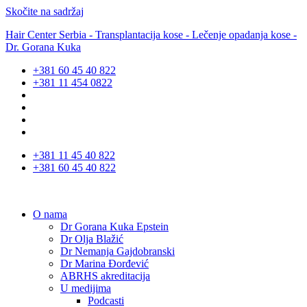
Skočite na sadržaj
Hair Center Serbia - Transplantacija kose - Lečenje opadanja kose -
Dr. Gorana Kuka
+381 60 45 40 822
+381 11 454 0822
+381 11 45 40 822
+381 60 45 40 822
O nama
Dr Gorana Kuka Epstein
Dr Olja Blažić
Dr Nemanja Gajdobranski
Dr Marina Đorđević
ABRHS akreditacija
U medijima
Podcasti