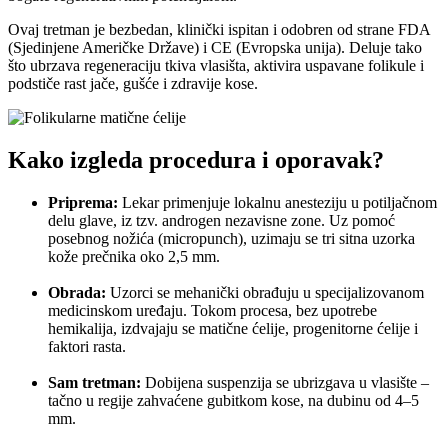
Ovaj tretman je bezbedan, klinički ispitan i odobren od strane FDA
(Sjedinjene Američke Države) i CE (Evropska unija). Deluje tako
što ubrzava regeneraciju tkiva vlasišta, aktivira uspavane folikule i
podstiče rast jače, gušće i zdravije kose.
Kako izgleda procedura i oporavak?
Priprema:
Lekar primenjuje lokalnu anesteziju u potiljačnom
delu glave, iz tzv. androgen nezavisne zone. Uz pomoć
posebnog nožića (micropunch), uzimaju se tri sitna uzorka
kože prečnika oko 2,5 mm.
Obrada:
Uzorci se mehanički obrađuju u specijalizovanom
medicinskom uređaju. Tokom procesa, bez upotrebe
hemikalija, izdvajaju se matične ćelije, progenitorne ćelije i
faktori rasta.
Sam tretman:
Dobijena suspenzija se ubrizgava u vlasište –
tačno u regije zahvaćene gubitkom kose, na dubinu od 4–5
mm.