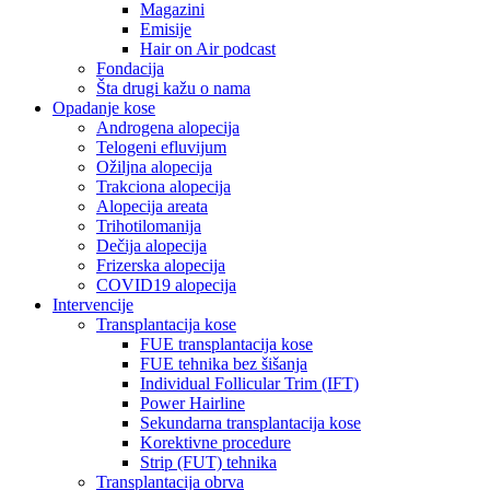
Magazini
Emisije
Hair on Air podcast
Fondacija
Šta drugi kažu o nama
Opadanje kose
Androgena alopecija
Telogeni efluvijum
Ožiljna alopecija
Trakciona alopecija
Alopecija areata
Trihotilomanija
Dečija alopecija
Frizerska alopecija
COVID19 alopecija
Intervencije
Transplantacija kose
FUE transplantacija kose
FUE tehnika bez šišanja
Individual Follicular Trim (IFT)
Power Hairline
Sekundarna transplantacija kose
Korektivne procedure
Strip (FUT) tehnika
Transplantacija obrva