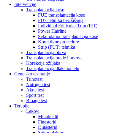
Intervencije
Transplantacija kose
FUE transplantacija kose
FUE tehnika bez šišanja
Individual Follicular Trim (IFT)
Power Hairline
Sekundarna transplantacija kose
Korektivne procedure
Strip (FUT) tehnika
Transplantacija obrva
Transplantacija brade i brkova
Korekcija ožiljaka
Transplantacija dlaka na telu
Genetsko testiranje
Trihotest
Nutrigen test
Akne test
Sport test
Bioage test
Terapije
Lekovi
Minoksidil
Finasterid
Dutasterid
Spironolakton