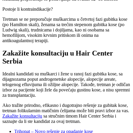
Postoje li kontraindikacije?
Tretman se ne preporučuje muškarcima u četvrtoj fazi gubitka kose
(po Hamilton skali), ženama sa trećim stepenom gubitka kose (po
Ludwig skali), trudnicama i dojiljama, kao ni osobama sa
hemofilijom, visokim krvnim pritiskom ili onima na
antikoagulantnoj terapiji.
Zakažite konsultaciju u Hair Center
Serbia
Idealni kandidati su muškarci i žene u ranoj fazi gubitka kose, sa
dijagnozama poput androgenetske alopecije, alopecije areate,
telogenog efluvijuma ili ožiljne alopecije. Takođe, tretman je odličan
izbor za pacijente koji žele da povećaju gustinu kose, a nisu spremni
za transplantaciju.
Ako tražite prirodno, efikasno i dugotrajno rešenje za gubitak kose,
tretman folikularnim matičnim ćelijama može biti pravi izbor za vas.
Zakažite konsultaciju
sa stručnim timom Hair Center Serbia i
saznajte da li ste kandidat za ovaj tretman.
Trihopat – Novo rešenje za opadanje kose