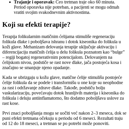
Trajanje i oporavak:
Ceo tretman traje oko 60 minuta.
Period oporavka nije potreban, a pacijenti se mogu odmah
vratiti svojim svakodnevnim aktivnostima.
Koji su efekti terapije?
Terapija folikularnim matičnim ćelijama stimuliše regeneraciju
folikula dlake i poboljšava ishranu i dotok kiseonika do folikula u
koži glave. Mehanizam delovanja terapije uključuje aktivaciju i
diferencijaciju matičnih ćelija u delu folikula poznatom kao “bulge”
– regiji bogatoj regenerativnim potencijalom. Delovanjem na
ćelijskom nivou, podstiče se rast nove dlake, jača postojeća kosa i
značajno se smanjuje njeno opadanje.
Kada se ubrizgaju u kožu glave, matične ćelije stimulišu postojeće
ćelije folikula da se podele i transformišu u one koje su neophodne
za rast i održavanje zdrave dlake. Takođe, podstiču bolju
vaskularizaciju, povećavaju dotok hranljivih materija i kiseonika do
folikula i deluju antiinflamatorno, što dodatno poboljšava uslove za
rast kose.
Prvi znaci poboljšanja mogu se uočiti već nakon 2–3 meseca, dok se
puni efekti tretmana očekuju u periodu od 6 meseci. Rezultati traju
od 12 do 18 meseci, a tretman se po potrebi može ponoviti.