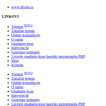
www.divina.rs
LINKOVI
NOVO
Vebinar
Zakažite termin
Online konsultacije
O nama
Opadanje kose
Intervencije
Genetsko testiranje
Lecenje opadanja kose laserski mezoterapija PRP
Blog
Kontakt
NOVO
Vebinar
Zakažite termin
Online konsultacije
O nama
Opadanje kose
Intervencije
Genetsko testiranje
Lecenje opadanja kose laserski mezoterapija PRP