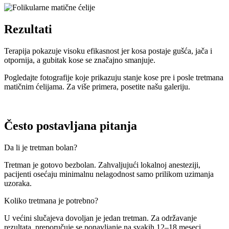
Rezultati
Terapija pokazuje visoku efikasnost jer kosa postaje gušća, jača i
otpornija, a gubitak kose se značajno smanjuje.
Pogledajte fotografije koje prikazuju stanje kose pre i posle tretmana
matičnim ćelijama. Za više primera, posetite našu galeriju.
Često postavljana pitanja
Da li je tretman bolan?
Tretman je gotovo bezbolan. Zahvaljujući lokalnoj anesteziji,
pacijenti osećaju minimalnu nelagodnost samo prilikom uzimanja
uzoraka.
Koliko tretmana je potrebno?
U većini slučajeva dovoljan je jedan tretman. Za održavanje
rezultata, preporučuje se ponavljanje na svakih 12–18 meseci.