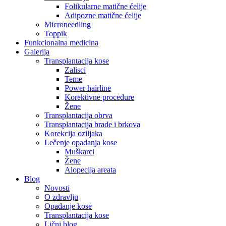
Folikularne matične ćelije
Adipozne matične ćelije
Microneedling
Toppik
Funkcionalna medicina
Galerija
Transplantacija kose
Zalisci
Teme
Power hairline
Korektivne procedure
Žene
Transplantacija obrva
Transplantacija brade i brkova
Korekcija oziljaka
Lečenje opadanja kose
Muškarci
Žene
Alopecija areata
Blog
Novosti
O zdravlju
Opadanje kose
Transplantacija kose
Lični blog