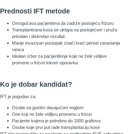
Prednosti IFT metode
Omogućava pacijentima da zadrže postojeću frizuru
Transplantirana kosa se uklapa sa postojećom i pruža
prirodan i diskretan rezultat
Manje invazivan postupak znači kraći period zarastanja
ranica
Idealan izbor za pacijentkinje koje ne žele vidljive
promene u frizuri tokom oporavka
Ko je dobar kandidat?
IFT je pogodan za:
Osobe sa gustim davajućom regijom
One koji ne žele vidljivu promenu u frizuri
Pacijente kojima je potrebno do 1500 graftova
Osobe koje prvi put rade transplantaciju kose
IFT nije preporučljiv za pacijente sa prethodnim FUE zahvatima