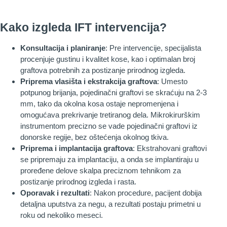
Kako izgleda IFT intervencija?
Konsultacija i planiranje
: Pre intervencije, specijalista
procenjuje gustinu i kvalitet kose, kao i optimalan broj
graftova potrebnih za postizanje prirodnog izgleda.
Priprema vlasišta i ekstrakcija graftova
: Umesto
potpunog brijanja, pojedinačni graftovi se skraćuju na 2-3
mm, tako da okolna kosa ostaje nepromenjena i
omogućava prekrivanje tretiranog dela. Mikrokirurškim
instrumentom precizno se vade pojedinačni graftovi iz
donorske regije, bez oštećenja okolnog tkiva.
Priprema i implantacija graftova
: Ekstrahovani graftovi
se pripremaju za implantaciju, a onda se implantiraju u
proređene delove skalpa preciznom tehnikom za
postizanje prirodnog izgleda i rasta.
Oporavak i rezultati
: Nakon procedure, pacijent dobija
detaljna uputstva za negu, a rezultati postaju primetni u
roku od nekoliko meseci.