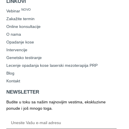
LINKOVI
NOVO
Vebinar
Zakažite termin
Online konsultacije
O nama
Opadanje kose
Intervencije
Genetsko testiranje
Lecenje opadanja kose laserski mezoterapija PRP
Blog
Kontakt
NEWSLETTER
Budite u toku sa našim najnovijim vestima, ekskluzivne
ponude i još mnogo toga.