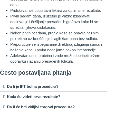
dana.
Pridržavati se uputstava lekara za optimalne rezultate.
Prvih sedam dana, izuzetno je važno izbegavati
dodirivanje i češljanje presađenih graftova kako bi se
sprečila njihova dislokacija.
Nakon prvih pet dana, pranje kose se obavlja nežnim
pokretima uz korišćenje blagih šampona bez sulfata.
Preporučuje se izbegavanje direktnog izlaganja suncu i
nošenje kape u prvim nedeljama nakon intervencije.
Adekvatan unos proteina i vode može doprineti bržem
oporavku i jačanju presađenih folikula.
Često postavljana pitanja
Da li je IFT bolna procedura?
Kada ću videti prve rezultate?
Da li će biti vidljivi tragovi procedure?