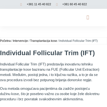
+381 11 45 40 822
+381 60 45 40 822
Opadanje kose
Genetsko testiranje
Funkcionalna medicina
Početna
/
Intervencije
/
Transplantacija kose
/ Individual Follicular Trim (IFT)
Individual Follicular Trim (IFT)
Individual Follicular Trim (IFT) predstavlja inovativnu tehniku
transplantacije kose baziranu na FUE (Follicular Unit Extraction)
metodi. Međutim, postoji jedna, i to ključna razlika, a to je da se
ova procedura izvodi bez potpunog brijanja donorske regije.
Ova metoda omogućava pacijentima da zadrže postojeću
dužinu kose, što je posebno važno za osobe koje žele diskretnu
proceduru i brz povratak svakodnevnim aktivnostima.