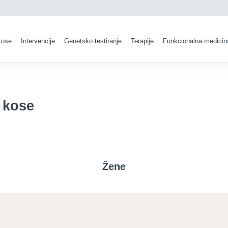
kose
Intervencije
Genetsko testiranje
Terapije
Funkcionalna medicin
 kose
Žene