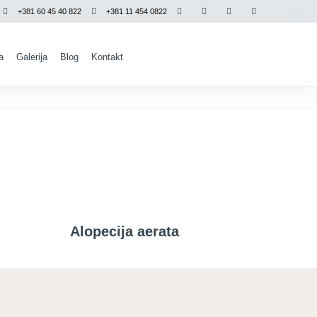
+381 60 45 40 822
+381 11 454 0822
a
Galerija
Blog
Kontakt
Alopecija aerata