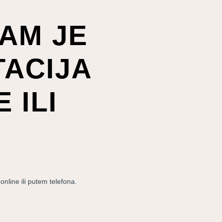
AM JE
ACIJA
 ILI
nline ili putem telefona.