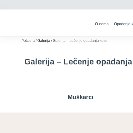
O nama
Opadanje 
Početna
/
Galerija
/ Galerija – Lečenje opadanja kose
Galerija – Lečenje opadanja
Muškarci