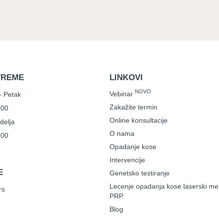
VREME
LINKOVI
NOVO
Vebinar
- Petak
Zakažite termin
.00
Online konsultacije
delja
O nama
.00
Opadanje kose
Intervencije
E
Genetsko testiranje
Lecenje opadanja kose laserski me
rs
PRP
Blog