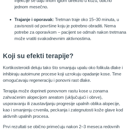
Injekcije se daju finom iglom direktno u kožu, obično
jednom mesečno.
Trajanje i oporavak:
Tretman traje oko 15–30 minuta, u
zavisnosti od površine koju je potrebno obraditi. Nema
potrebe za oporavkom – pacijent se odmah nakon tretmana
može vratiti svakodnevnim aktivnostima.
Koji su efekti terapije?
Kortikosteroidi deluju tako što smanjuju upalu oko folikula dlake i
inhibiraju autoimune procese koji uzrokuju opadanje kose. Time
omogućavaju regeneraciju i ponovni rast dlake.
Terapija može doprineti ponovnom rastu kose u zonama
zahvaćenim alopecijom areatom (uključujući i obrve),
usporavanju ili zaustavljanju progresije upalnih oblika alopecije,
kao i smanjenju crvenila, peckanja i zategnutosti kože glave kod
aktivnih upalnih procesa.
Prvi rezultati se obično primećuju nakon 2–3 meseca redovnih