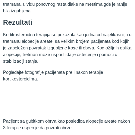
tretmana, u vidu ponovnog rasta dlake na mestima gde je ranije
bila izgubljena.
Rezultati
Kortikosteroidna terapija se pokazala kao jedna od najefikasnijih u
tretmanu alopecije areate, sa velikim brojem pacijenata kod kojih
je zabeležen povratak izgubljene kose ili obrva. Kod ožiljnih oblika
alopecije, tretman može usporiti dalje oštećenje i pomoći u
stabilizaciji stanja.
Pogledajte fotografije pacijenata pre i nakon terapije
kortikosteroidima.
Pacijent sa gubitkom obrva kao posledica alopecije areate nakon
3 terapije uspeo je da povrati obrve.