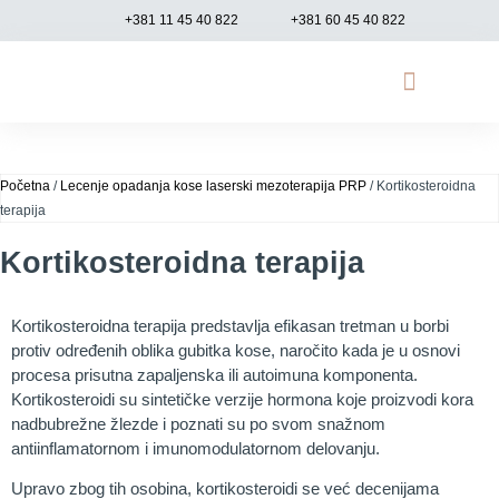
+381 11 45 40 822
+381 60 45 40 822
Opadanje kose
Genetsko testiranje
Funkcionalna medicina
Početna
/
Lecenje opadanja kose laserski mezoterapija PRP
/ Kortikosteroidna
terapija
Kortikosteroidna terapija
Kortikosteroidna terapija predstavlja efikasan tretman u borbi
protiv određenih oblika gubitka kose, naročito kada je u osnovi
procesa prisutna zapaljenska ili autoimuna komponenta.
Kortikosteroidi su sintetičke verzije hormona koje proizvodi kora
nadbubrežne žlezde i poznati su po svom snažnom
antiinflamatornom i imunomodulatornom delovanju.
Upravo zbog tih osobina, kortikosteroidi se već decenijama