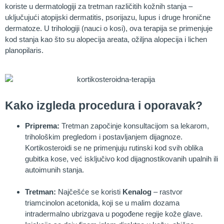
koriste u dermatologiji za tretman različitih kožnih stanja –
uključujući atopijski dermatitis, psorijazu, lupus i druge hronične
dermatoze. U trihologiji (nauci o kosi), ova terapija se primenjuje
kod stanja kao što su alopecija areata, ožiljna alopecija i lichen
planopilaris.
Kako izgleda procedura i oporavak?
Priprema:
Tretman započinje konsultacijom sa lekarom,
trihološkim pregledom i postavljanjem dijagnoze.
Kortikosteroidi se ne primenjuju rutinski kod svih oblika
gubitka kose, već isključivo kod dijagnostikovanih upalnih ili
autoimunih stanja.
Tretman:
Najčešće se koristi
Kenalog
– rastvor
triamcinolon acetonida, koji se u malim dozama
intradermalno ubrizgava u pogođene regije kože glave.