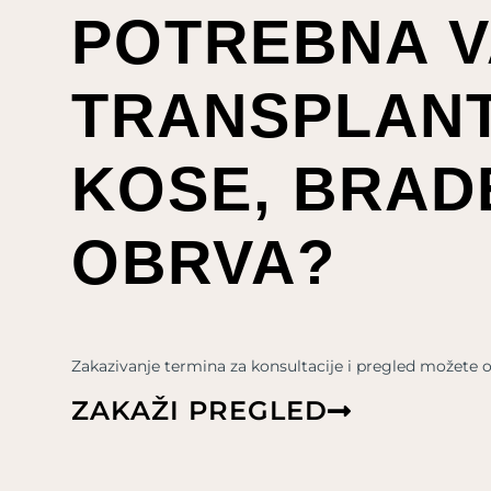
POTREBNA V
TRANSPLANT
KOSE, BRADE
OBRVA?
Zakazivanje termina za konsultacije i pregled možete ob
ZAKAŽI PREGLED