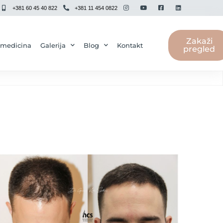
+381 60 45 40 822
+381 11 454 0822
Zakaži
 medicina
Galerija
Blog
Kontakt
pregled