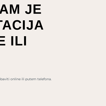
AM JE
ACIJA
 ILI
aviti online ili putem telefona.