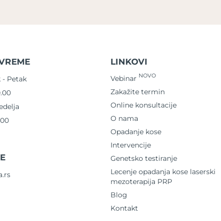
VREME
LINKOVI
NOVO
Vebinar
 - Petak
Zakažite termin
.00
Online konsultacije
edelja
O nama
.00
Opadanje kose
Intervencije
TE
Genetsko testiranje
Lecenje opadanja kose laserski
.rs
mezoterapija PRP
Blog
Kontakt