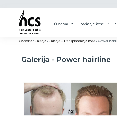
O nama
Opadanje kose
In
Početna
/
Galerija
/
Galerija – Transplantacija kose
/ Power hairl
Galerija - Power hairline