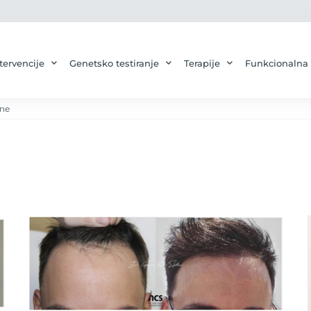
tervencije
Genetsko testiranje
Terapije
Funkcionalna
ine