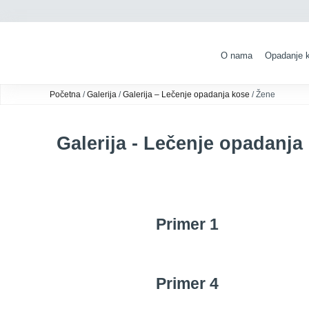
O nama
Opadanje 
Početna
/
Galerija
/
Galerija – Lečenje opadanja kose
/ Žene
Galerija - Lečenje opadanja 
Primer 1
Primer 4