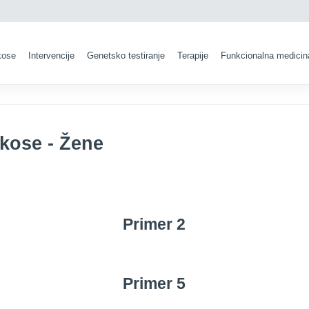
kose
Intervencije
Genetsko testiranje
Terapije
Funkcionalna medicin
kose - Žene​
Primer 2
Primer 5