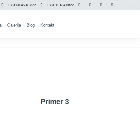
+381 60 45 40 822
+381 11 454 0822
a
Galerija
Blog
Kontakt
Primer 3