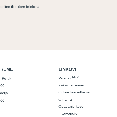
nline ili putem telefona.
VREME
LINKOVI
NOVO
Vebinar
- Petak
Zakažite termin
.00
Online konsultacije
delja
O nama
.00
Opadanje kose
Intervencije