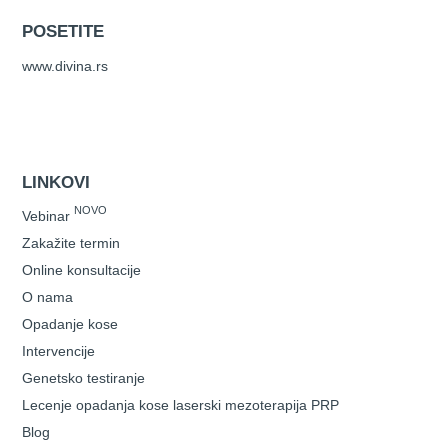
POSETITE
www.divina.rs
LINKOVI
NOVO
Vebinar
Zakažite termin
Online konsultacije
O nama
Opadanje kose
Intervencije
Genetsko testiranje
Lecenje opadanja kose laserski mezoterapija PRP
Blog