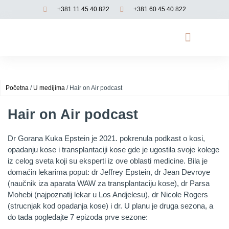
+381 11 45 40 822
+381 60 45 40 822
Opadanje kose
Genetsko testiranje
Funkcionalna medicina
Početna
/
U medijima
/ Hair on Air podcast
Hair on Air podcast
Dr Gorana Kuka Epstein je 2021. pokrenula podkast o kosi,
opadanju kose i transplantaciji kose gde je ugostila svoje kolege
iz celog sveta koji su eksperti iz ove oblasti medicine. Bila je
domaćin lekarima poput: dr Jeffrey Epstein, dr Jean Devroye
(naučnik iza aparata WAW za transplantaciju kose), dr Parsa
Mohebi (najpoznatij lekar u Los Andjelesu), dr Nicole Rogers
(strucnjak kod opadanja kose) i dr. U planu je druga sezona, a
do tada pogledajte 7 epizoda prve sezone: