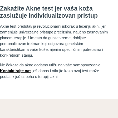
Zakažite Akne test jer vaša koža
zaslužuje individualizovan pristup
Akne test predstavlja revolucionarni iskorak u lečenju akni, jer
zamenjuje univerzalne pristupe preciznim, naučno zasnovanim
planom terapije. Umesto da gubite vreme, dobijate
personalizovan tretman koji odgovara genetskim
karakteristikama vaše kože, njenim specifičnim potrebama i
konkretnom stanju.
Ne čekajte da akne dodatno utiču na vaše samopouzdanje.
Kontaktirajte nas
još danas i otkrijte kako ovaj test može
postati ključ uspeha u terapiji akni.