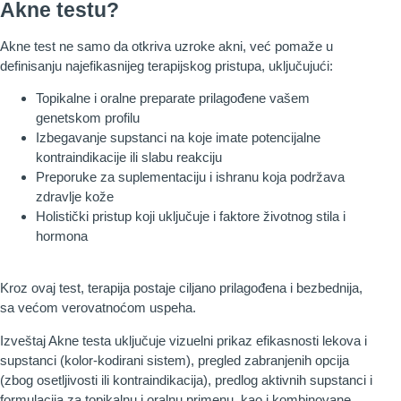
Akne testu?
Akne test ne samo da otkriva uzroke akni, već pomaže u
definisanju najefikasnijeg terapijskog pristupa, uključujući:
Topikalne i oralne preparate prilagođene vašem
genetskom profilu
Izbegavanje supstanci na koje imate potencijalne
kontraindikacije ili slabu reakciju
Preporuke za suplementaciju i ishranu koja podržava
zdravlje kože
Holistički pristup koji uključuje i faktore životnog stila i
hormona
Kroz ovaj test, terapija postaje ciljano prilagođena i bezbednija,
sa većom verovatnoćom uspeha.
Izveštaj Akne testa uključuje vizuelni prikaz efikasnosti lekova i
supstanci (kolor-kodirani sistem), pregled zabranjenih opcija
(zbog osetljivosti ili kontraindikacija), predlog aktivnih supstanci i
formulacija za topikalnu i oralnu primenu, kao i kombinovane