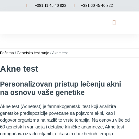
+381 11 45 40 822
+381 60 45 40 822
Opadanje kose
Genetsko testiranje
Funkcionalna medicina
Početna
/
Genetsko testiranje
/ Akne test
Akne test
Personalizovan pristup lečenju akni
na osnovu vaše genetike
Akne test (Acnetest) je farmakogenetski test koji analizira
genetske predispozicije povezane sa pojavom akni, kao i
odgovor organizma na različite vrste terapija. Na osnovu više od
60 genetskih varijacija i detaljne kliničke anamneze, Akne test
omogućava izradu ciljanih, efikasnih i bezbednih terapija.