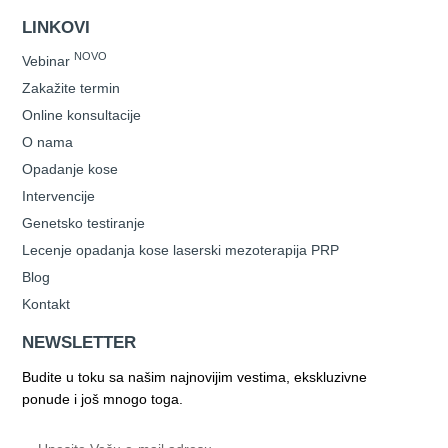
LINKOVI
NOVO
Vebinar
Zakažite termin
Online konsultacije
O nama
Opadanje kose
Intervencije
Genetsko testiranje
Lecenje opadanja kose laserski mezoterapija PRP
Blog
Kontakt
NEWSLETTER
Budite u toku sa našim najnovijim vestima, ekskluzivne
ponude i još mnogo toga.