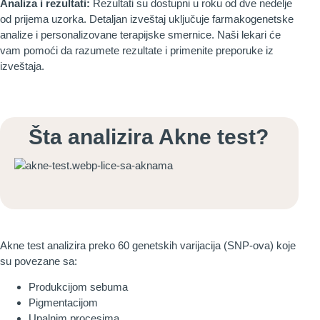
Analiza i rezultati:
Rezultati su dostupni u roku od dve nedelje
od prijema uzorka. Detaljan izveštaj uključuje farmakogenetske
analize i personalizovane terapijske smernice. Naši lekari će
vam pomoći da razumete rezultate i primenite preporuke iz
izveštaja.
Šta analizira Akne test?
Akne test analizira preko 60 genetskih varijacija (SNP-ova) koje
su povezane sa:
Produkcijom sebuma
Pigmentacijom
Upalnim procesima