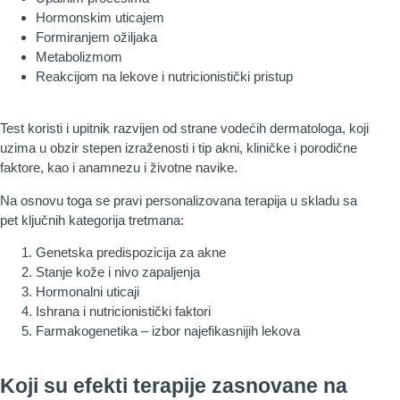
Hormonskim uticajem
Formiranjem ožiljaka
Metabolizmom
Reakcijom na lekove i nutricionistički pristup
Test koristi i upitnik razvijen od strane vodećih dermatologa, koji
uzima u obzir stepen izraženosti i tip akni, kliničke i porodične
faktore, kao i anamnezu i životne navike.
Na osnovu toga se pravi personalizovana terapija u skladu sa
pet ključnih kategorija tretmana:
Genetska predispozicija za akne
Stanje kože i nivo zapaljenja
Hormonalni uticaji
Ishrana i nutricionistički faktori
Farmakogenetika – izbor najefikasnijih lekova
Koji su efekti terapije zasnovane na