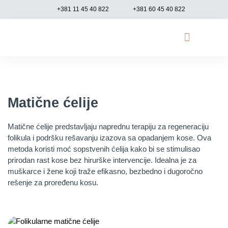
+381 11 45 40 822
+381 60 45 40 822
Opadanje kose
Genetsko testiranje
Funkcionalna medicina
Matične ćelije
Matične ćelije predstavljaju naprednu terapiju za regeneraciju
folikula i podršku rešavanju izazova sa opadanjem kose. Ova
metoda koristi moć sopstvenih ćelija kako bi se stimulisao
prirodan rast kose bez hirurške intervencije. Idealna je za
muškarce i žene koji traže efikasno, bezbedno i dugoročno
rešenje za proređenu kosu.