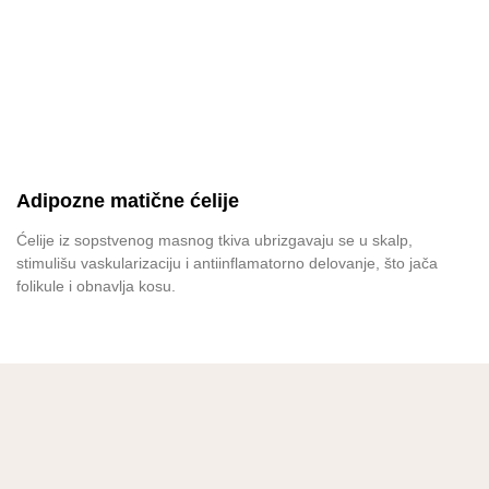
Adipozne matične ćelije
Ćelije iz sopstvenog masnog tkiva ubrizgavaju se u skalp,
stimulišu vaskularizaciju i antiinflamatorno delovanje, što jača
folikule i obnavlja kosu.