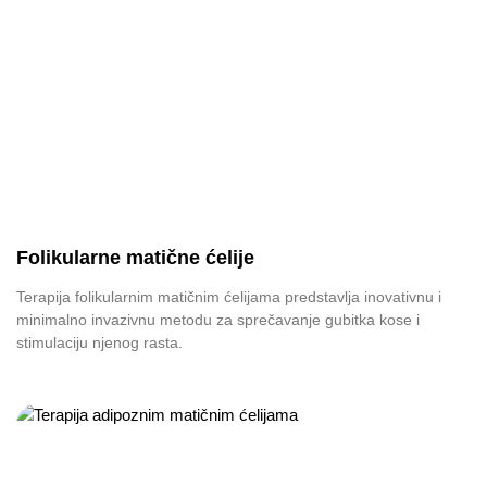
Folikularne matične ćelije
Terapija folikularnim matičnim ćelijama predstavlja inovativnu i
minimalno invazivnu metodu za sprečavanje gubitka kose i
stimulaciju njenog rasta.