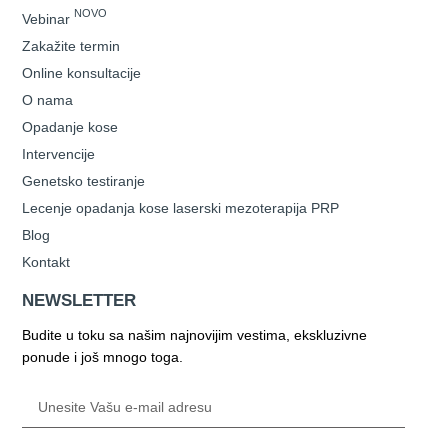
NOVO
Vebinar
Zakažite termin
Online konsultacije
O nama
Opadanje kose
Intervencije
Genetsko testiranje
Lecenje opadanja kose laserski mezoterapija PRP
Blog
Kontakt
NEWSLETTER
Budite u toku sa našim najnovijim vestima, ekskluzivne
ponude i još mnogo toga.