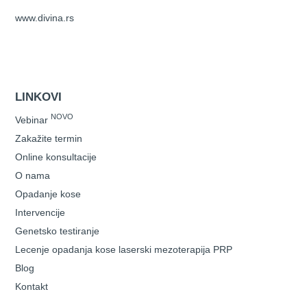
www.divina.rs
LINKOVI
NOVO
Vebinar
Zakažite termin
Online konsultacije
O nama
Opadanje kose
Intervencije
Genetsko testiranje
Lecenje opadanja kose laserski mezoterapija PRP
Blog
Kontakt