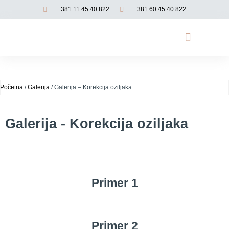
+381 11 45 40 822
+381 60 45 40 822
Opadanje kose
Genetsko testiranje
Funkcionalna medicina
Početna
/
Galerija
/ Galerija – Korekcija oziljaka
Galerija - Korekcija oziljaka
Primer 1
Primer 2