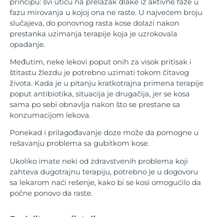
principu: svi utiču na prelazak dlake iz aktivne faze u
fazu mirovanja u kojoj ona ne raste. U najvećem broju
slučajeva, do ponovnog rasta kose dolazi nakon
prestanka uzimanja terapije koja je uzrokovala
opadanje.
Međutim, neke lekovi poput onih za visok pritisak i
štitastu žlezdu je potrebno uzimati tokom čitavog
života. Kada je u pitanju kratkotrajna primena terapije
poput antibiotika, situacija je drugačija, jer se kosa
sama po sebi obnavlja nakon što se prestane sa
konzumacijom lekova.
Ponekad i prilagođavanje doze može da pomogne u
rešavanju problema sa gubitkom kose.
Ukoliko imate neki od zdravstvenih problema koji
zahteva dugotrajnu terapiju, potrebno je u dogovoru
sa lekarom naći rešenje, kako bi se kosi omogućilo da
počne ponovo da raste.