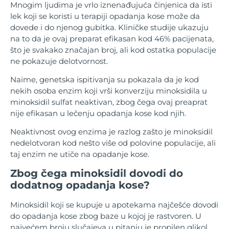
Mnogim ljudima je vrlo iznenađujuća činjenica da isti
lek koji se koristi u terapiji opadanja kose može da
dovede i do njenog gubitka. Kliničke studije ukazuju
na to da je ovaj preparat efikasan kod 46% pacijenata,
što je svakako značajan broj, ali kod ostatka populacije
ne pokazuje delotvornost.
Naime, genetska ispitivanja su pokazala da je kod
nekih osoba enzim koji vrši konverziju minoksidila u
minoksidil sulfat neaktivan, zbog čega ovaj preaprat
nije efikasan u lečenju opadanja kose kod njih.
Neaktivnost ovog enzima je razlog zašto je minoksidil
nedelotvoran kod nešto više od polovine populacije, ali
taj enzim ne utiče na opadanje kose.
Zbog čega minoksidil dovodi do
dodatnog opadanja kose?
Minoksidil koji se kupuje u apotekama najčešće dovodi
do opadanja kose zbog baze u kojoj je rastvoren. U
najvećem broju slučajeva u pitanju je propilen glikol