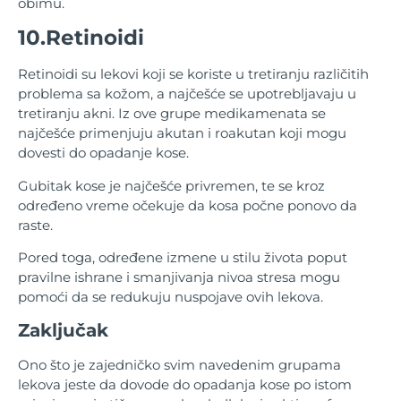
obimu.
10.Retinoidi
Retinoidi su lekovi koji se koriste u tretiranju različitih
problema sa kožom, a najčešće se upotrebljavaju u
tretiranju akni. Iz ove grupe medikamenata se
najčešće primenjuju akutan i roakutan koji mogu
dovesti do opadanje kose.
Gubitak kose je najčešće privremen, te se kroz
određeno vreme očekuje da kosa počne ponovo da
raste.
Pored toga, određene izmene u stilu života poput
pravilne ishrane i smanjivanja nivoa stresa mogu
pomoći da se redukuju nuspojave ovih lekova.
Zaključak
Ono što je zajedničko svim navedenim grupama
lekova jeste da dovode do opadanja kose po istom