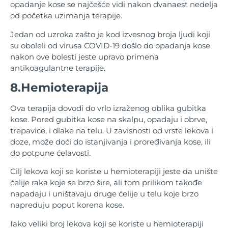
opadanje kose se najčešće vidi nakon dvanaest nedelja
od početka uzimanja terapije.
Jedan od uzroka zašto je kod izvesnog broja ljudi koji
su oboleli od virusa COVID-19 došlo do opadanja kose
nakon ove bolesti jeste upravo primena
antikoagulantne terapije.
8.Hemioterapija
Ova terapija dovodi do vrlo izraženog oblika gubitka
kose. Pored gubitka kose na skalpu, opadaju i obrve,
trepavice, i dlake na telu. U zavisnosti od vrste lekova i
doze, može doći do istanjivanja i proređivanja kose, ili
do potpune ćelavosti.
Cilj lekova koji se koriste u hemioterapiji jeste da unište
ćelije raka koje se brzo šire, ali tom prilikom takođe
napadaju i uništavaju druge ćelije u telu koje brzo
napreduju poput korena kose.
Iako veliki broj lekova koji se koriste u hemioterapiji