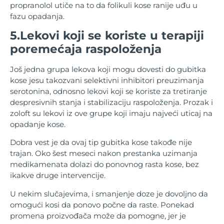
propranolol utiče na to da folikuli kose ranije uđu u
fazu opadanja.
5.Lekovi koji se koriste u terapiji
poremećaja raspoloženja
Još jedna grupa lekova koji mogu dovesti do gubitka
kose jesu takozvani selektivni inhibitori preuzimanja
serotonina, odnosno lekovi koji se koriste za tretiranje
despresivnih stanja i stabilizaciju raspoloženja. Prozak i
zoloft su lekovi iz ove grupe koji imaju najveći uticaj na
opadanje kose.
Dobra vest je da ovaj tip gubitka kose takođe nije
trajan. Oko šest meseci nakon prestanka uzimanja
medikamenata dolazi do ponovnog rasta kose, bez
ikakve druge intervencije.
U nekim slučajevima, i smanjenje doze je dovoljno da
omogući kosi da ponovo počne da raste. Ponekad
promena proizvođača može da pomogne, jer je