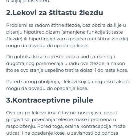
u kojoj je rastvoren.
2.Lekovi za štitastu žlezdu
Problemi sa radom štitne žlezde, bez obzira da li je u
pitanju hipotireoidizam (smanjena funkcija štitaste
žlezde) ili hipertireoidizam (pojačan rad štitne žlezde)
mogu da dovedu do opadanja kose.
Do gubtika kose najčešće dolazi kod izraženog i
dugotrajnog poremećaja u radu ove žlezde, a nakon
što se ovo stanje uspešno tretira dolazi i do rasta kose.
Pored samog oboljenja, i lekovi koji ga regulišu takođe
mogu da dovedu do opadanja kose.
3.Kontraceptivne pilule
Ova grupa lekova ima čitav niz nuspojava, poput
gingivitisa, povećanja telesne mase i promena u
raspoloženju. Pored toga, oralna kontracepcija može
uticati i na opadanje kose, u zavisnosti od odnosa