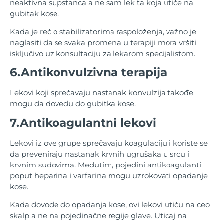
neaktivna supstanca a ne sam lek ta koja utiče na
gubitak kose.
Kada je reč o stabilizatorima raspoloženja, važno je
naglasiti da se svaka promena u terapiji mora vršiti
isključivo uz konsultaciju za lekarom specijalistom.
6.Antikonvulzivna terapija
Lekovi koji sprečavaju nastanak konvulzija takođe
mogu da dovedu do gubitka kose.
7.Antikoagulantni lekovi
Lekovi iz ove grupe sprečavaju koagulaciju i koriste se
da preveniraju nastanak krvnih ugrušaka u srcu i
krvnim sudovima. Međutim, pojedini antikoagulanti
poput heparina i varfarina mogu uzrokovati opadanje
kose.
Kada dovode do opadanja kose, ovi lekovi utiču na ceo
skalp a ne na pojedinačne regije glave. Uticaj na