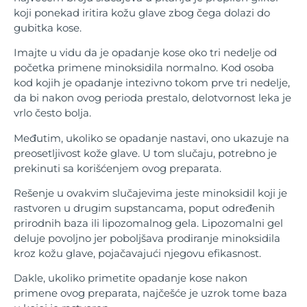
koji ponekad iritira kožu glave zbog čega dolazi do
gubitka kose.
Imajte u vidu da je opadanje kose oko tri nedelje od
početka primene minoksidila normalno. Kod osoba
kod kojih je opadanje intezivno tokom prve tri nedelje,
da bi nakon ovog perioda prestalo, delotvornost leka je
vrlo često bolja.
Međutim, ukoliko se opadanje nastavi, ono ukazuje na
preosetljivost kože glave. U tom slučaju, potrebno je
prekinuti sa korišćenjem ovog preparata.
Rešenje u ovakvim slučajevima jeste minoksidil koji je
rastvoren u drugim supstancama, poput određenih
prirodnih baza ili lipozomalnog gela. Lipozomalni gel
deluje povoljno jer poboljšava prodiranje minoksidila
kroz kožu glave, pojačavajući njegovu efikasnost.
Dakle, ukoliko primetite opadanje kose nakon
primene ovog preparata, najčešće je uzrok tome baza