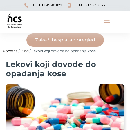
+381 11 45 40 822
+381 60 45 40 822
Zakaži besplatan pregled
Početna
/
Blog
/ Lekovi koji dovode do opadanja kose
Lekovi koji dovode do
opadanja kose