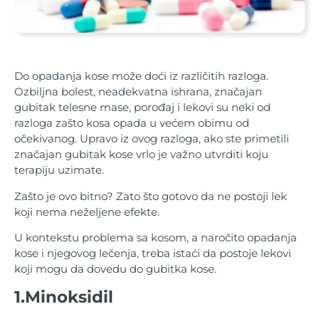
Do opadanja kose može doći iz različitih razloga.
Ozbiljna bolest, neadekvatna ishrana, značajan
gubitak telesne mase, porođaj i lekovi su neki od
razloga zašto kosa opada u većem obimu od
očekivanog. Upravo iz ovog razloga, ako ste primetili
značajan gubitak kose vrlo je važno utvrditi koju
terapiju uzimate.
Zašto je ovo bitno? Zato što gotovo da ne postoji lek
koji nema neželjene efekte.
U kontekstu problema sa kosom, a naročito opadanja
kose i njegovog lečenja, treba istaći da postoje lekovi
koji mogu da dovedu do gubitka kose.
1.Minoksidil