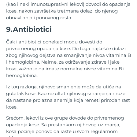
(kao i neki imunosupresivni lekovi) dovodi do opadanja
kose, nakon završetka tretmana dolazi do njenog
obnavljanja i ponovnog rasta.
9.Antibiotici
Čak i antibiotici ponekad mogu dovesti do
privremenog opadanja kose. Do toga najčešće dolazi
zbog njihovog dejstva na smanjivanje nivoa vitamina B
i hemoglobina. Naime, za održavanje zdrave i jake
kose, važno je da imate normalne nivoe vitamina B i
hemoglobina.
Iz tog razloga, njihovo smanjenje može da utiče na
gubitak kose. Kao rezultat njihovog smanjenja može
da nastane prolazna anemija koja remeti prirodan rast
kose.
Srećom, lekovi iz ove grupe dovode do privremenog
opadanja kose. Sa prestankom njihovog uzimanja,
kosa počinje ponovo da raste u svom regularnom