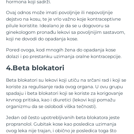
hormona koji sadrži.
Ovaj odnos može imati povoljnije ili nepovoljnije
dejstvo na kosu, te je vrlo važno koje kontraceptivne
pilule koristite. Idealano je da se u dogovoru sa
ginekologom pronađu lekovi sa povoljnijim sastavom,
koji ne dovodi do opadanja kose.
Pored ovoga, kod mnogih žena do opadanja kose
dolazi i po prestanku uzimanja oralne kontracepcije.
4.Beta blokatori
Beta blokatori su lekovi koji utiču na srčani rad i koji se
koriste za regulisanje rada ovog organa. U ovu grupu
spadaju i beta blokatori koji se koriste za korigovanje
krvnog pritiska, kao i diuretici (lekovi koji pomažu
organizmu da se oslobodi viška tečnosti).
Jedan od često upotrebljivanih beta blokatora jeste
propranolol. Gubitak kose kao posledica uzimanja
ovog leka nije trajan, i obično je posledica toga što